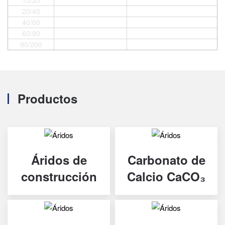
20/40
40/60
60/90
90/200
Productos
Áridos de
Carbonato de
construcción
Calcio CaCO₃