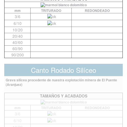
mm
TRITURADO
REDONDEADO
3/6
6/10
10/20
20/40
40/60
60/90
90/200
Canto Rodado Silíceo
Grava silícea procedente de nuestra explotación minera de El Puente
(Aranjuez)
TAMAÑOS Y ACABADOS
mm
TRITURADO
REDONDEADO
3/6
6/10
10/20