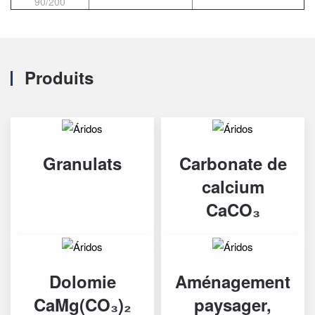
90/200
Produits
Granulats
Carbonate de
calcium
CaCO₃
Dolomie
Aménagement
CaMg(CO₃)₂
paysager,