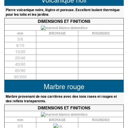
Pierre volcanique noire, légère et poreuse. Excellent isolant thermique
pour les toits et les jardins
DIMENSIONS ET FINITIONS
mm
BROYAGE
ROUNDED
3/6
6/10
10/20
20/40
40/60
60/90
90/200
Marbre rouge
Marbre provenant de nos carrières avec des tons roses et rouges et
des reflets transparents.
DIMENSIONS ET FINITIONS
mm
BROYAGE
ROUNDED
3/6