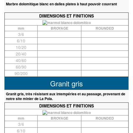
Marbre dolomitique blanc en dalles plates à haut pouvoir couvrant
DIMENSIONS ET FINITIONS
mm
BROYAGE
ROUNDED
3/6
6/10
10/20
20/40
40/60
60/90
90/200
Granit gris
Granit gris, très résistant aux intempéries et au passage, provenant de
notre site minier de La Pola.
DIMENSIONS ET FINITIONS
mm
BROYAGE
ROUNDED
3/6
6/10