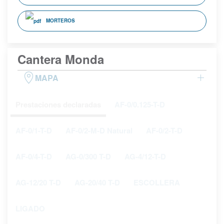
MORTEROS
Cantera Monda
MAPA
Prestaciones declaradas
AF-0/0.125-T-D
AF-0/1-T-D
AF-0/2-M-D Natural
AF-0/2-T-D
AF-0/4-T-D
AG-0/300 T-D
AG-4/12-T-D
AG-12/20 T-D
AG-20/40 T-D
ESCOLLERA