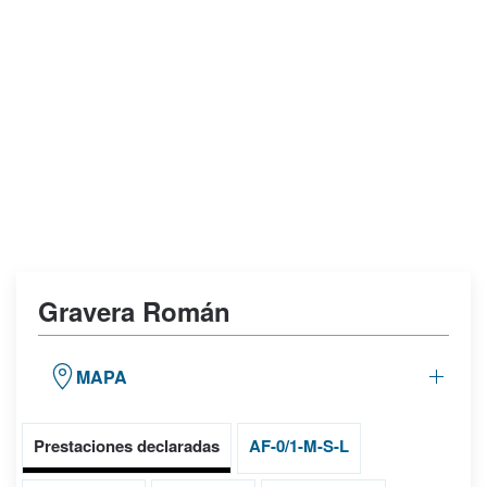
La Pola
La Ofra
Cervelló
Valls
Garraf
La Solana
Monda
Busot
Graveras:
Gravera Román
Gravera El Puente
Gravera Román
MAPA
Prestaciones declaradas
AF-0/1-M-S-L