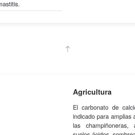
astitis.
Agricultura
El carbonato de cal
indicado para amplias 
las champiñoneras, al
suelos ácidos, sombre