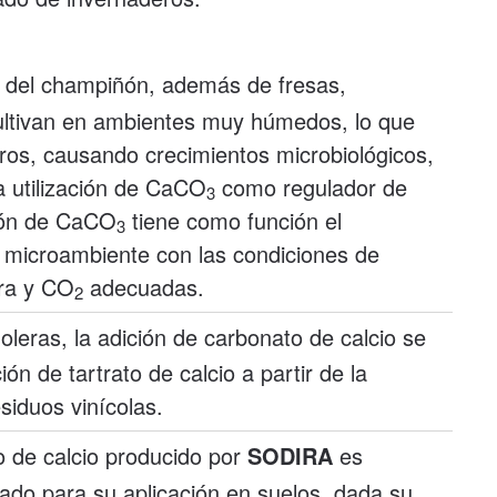
r del champiñón, además de fresas,
ultivan en ambientes muy húmedos, lo que
ros, causando crecimientos microbiológicos,
a utilización de CaCO
como regulador de
3
ión de CaCO
tiene como función el
3
 microambiente con las condiciones de
ra y CO
adecuadas.
2
oleras, la adición de carbonato de calcio se
ión de tartrato de calcio a partir de la
esiduos vinícolas.
o de calcio producido por
SODIRA
es
do para su aplicación en suelos, dada su